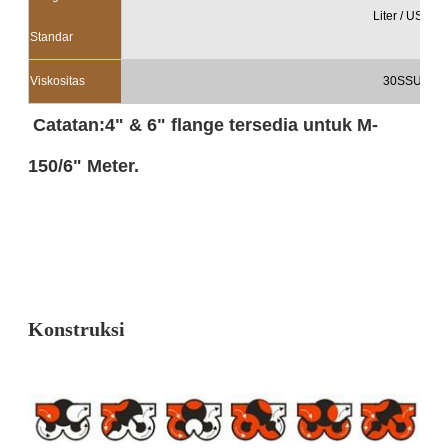
Liter / US Ga
Standar
Viskositas
30SSU ~ 1
Catatan:4" & 6" flange tersedia untuk M-
150/6" Meter.
Konstruksi